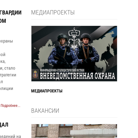
МЕДИАПРОЕКТЫ
СГВАРДИИ
КОМ
охраны
ной
ка,
и, стало
тратегии
ил
олиции
МЕДИАПРОЕКТЫ
Подробнее...
ВАКАНСИИ
ДАЛ
аведений на