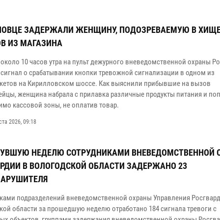
ПОВЦЕ ЗАДЕРЖАЛИ ЖЕНЩИНУ, ПОДОЗРЕВАЕМУЮ В ХИЩ
В ИЗ МАГАЗИНА
 около 10 часов утра на пульт дежурного вневедомственной охраны Р
 сигнал о срабатывании кнопки тревожной сигнализации в одном из
кетов на Кирилловском шоссе. Как выяснили прибывшие на вызов
ейцы, женщина набрала с прилавка различные продукты питания и по
имо кассовой зоны, не оплатив товар.
ста 2026, 09:18
НУВШУЮ НЕДЕЛЮ СОТРУДНИКАМИ ВНЕВЕДОМСТВЕННОЙ 
РДИИ В ВОЛОГОДСКОЙ ОБЛАСТИ ЗАДЕРЖАНО 23
НАРУШИТЕЛЯ
ками подразделений вневедомственной охраны Управления Росгвард
кой области за прошедшую неделю отработано 184 сигнала тревоги с
ых объектов, группами задержания вневедомственной охраны Росгв