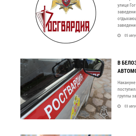
улице Го
заведени
отдыхающ
заведени
05 авгу
В БЕЛО
АВТОМ
Накануне
поступил
группы з
03 авгу