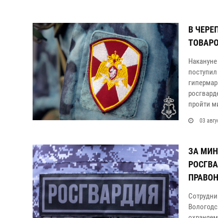
В ЧЕРЕ
ТОВАРО
Накануне
поступил
гипермар
росгвард
пройти м
03 авгу
ЗА МИ
РОСГВА
ПРАВО
Сотрудни
Вологодс
охраняем