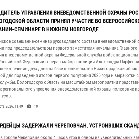
ДИТЕЛЬ УПРАВЛЕНИЯ ВНЕВЕДОМСТВЕННОЙ ОХРАНЫ РО
ОГОДСКОЙ ОБЛАСТИ ПРИНЯЛ УЧАСТИЕ ВО ВСЕРОССИЙС
АНИИ-СЕМИНАРЕ В НИЖНЕМ НОВГОРОДЕ
йское совещание-семинар руководящего состава вневедомственной 
ии под председательством первого заместителя начальника Главного
ия вневедомственной охраны Федеральной службы войск националь
Российской Федерации генерал-майора полиции Александра Парфенчи
шее в течение двух дней на базе правительства Нижегородской област
ой для подведения итогов первого полугодия 2026 года и выработки с
 службы. Вологодскую область на масштабном мероприятии представ
к регионального управления вневедомственной охраны полковник п
тусов.
ста 2026, 11:49
10
РДЕЙЦЫ ЗАДЕРЖАЛИ ЧЕРЕПОВЧАН, УСТРОИВШИХ СКАН
 в городе Череповце около 4 часов утра в одном из увеселительных з