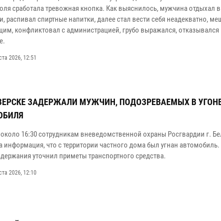
голя сработала тревожная кнопка. Как выяснилось, мужчина отдыхал в
и, распивал спиртные напитки, далее стал вести себя неадекватно, ме
им, конфликтовал с администрацией, грубо выражался, отказывался
е.
ста 2026, 12:51
ЗЕРСКЕ ЗАДЕРЖАЛИ МУЖЧИН, ПОДОЗРЕВАЕМЫХ В УГОН
ОБИЛЯ
 около 16:30 сотрудникам вневедомственной охраны Росгвардии г. Б
а информация, что с территории частного дома был угнан автомобиль.
адержания уточнил приметы транспортного средства.
ста 2026, 12:10