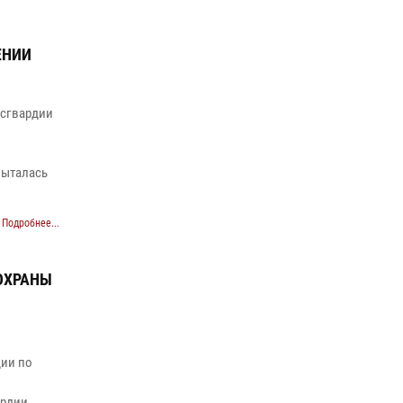
ЕНИИ
осгвардии
пыталась
Подробнее...
ОХРАНЫ
ии по
ардии