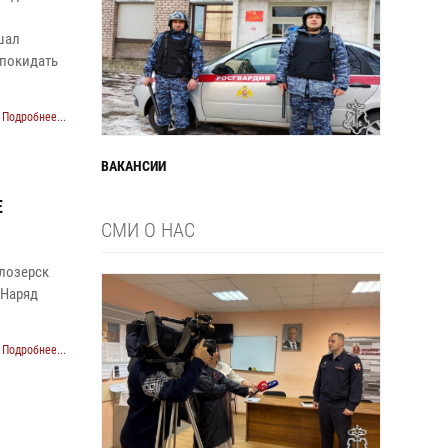
шал
 покидать
Подробнее...
ВАКАНСИИ
Е
СМИ О НАС
елозерск
 Наряд
Подробнее...