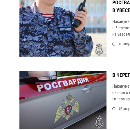
РОСГВА
В УВЕС
Накануне
г. Череп
из увесе
03 авгу
В ЧЕРЕ
Накануне
сигнал о
гипермар
03 авгу