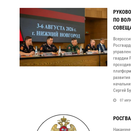
РУКОВО
ПО ВОЛ
СОВЕЩ
Всеросси
Росгвард
управлен
гвардии 
проходив
платформ
развития
начальни
Сергей Бу
07 авгу
РОСГВА
Накануне